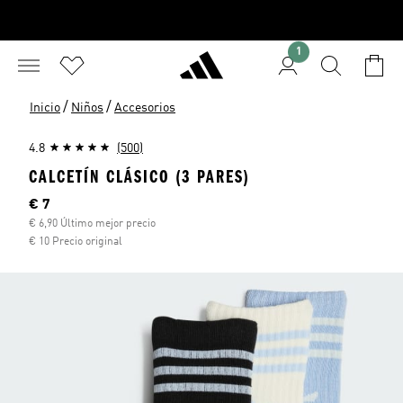
1
/
/
Inicio
Niños
Accesorios
4.8
(500)
CALCETÍN CLÁSICO (3 PARES)
Precio actual
€ 7
€ 6,90 Último mejor precio
€ 10 Precio original