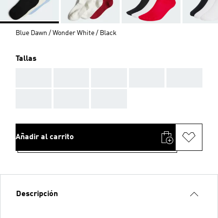
Blue Dawn / Wonder White / Black
Tallas
AAA
AAA
AAA
AAA
AAA
AAA
AAA
AAA
Añadir al carrito
Descripción