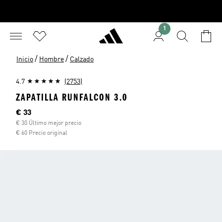
1
/
/
Inicio
Hombre
Calzado
4.7
(2753)
ZAPATILLA RUNFALCON 3.0
Precio actual
€ 33
€ 30 Último mejor precio
€ 60 Precio original