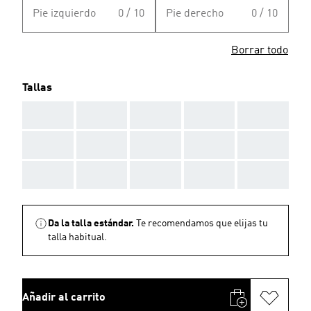
Pie izquierdo
0 / 10
Pie derecho
0 / 10
Borrar todo
Tallas
AAA
AAA
AAA
AAA
AAA
AAA
AAA
AAA
AAA
AAA
AAA
AAA
AAA
AAA
AAA
Da la talla estándar.
Te recomendamos que elijas tu
talla habitual.
Añadir al carrito