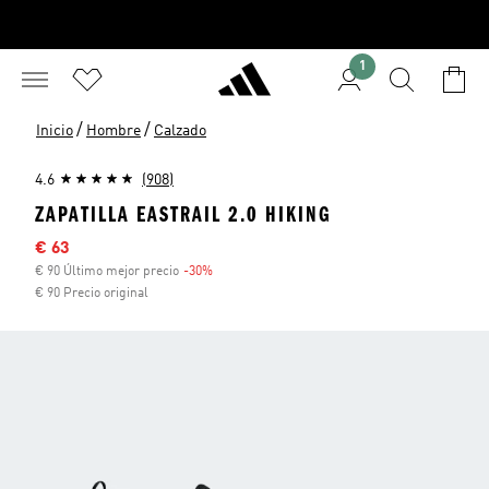
1
/
/
Inicio
Hombre
Calzado
4.6
(908)
ZAPATILLA EASTRAIL 2.0 HIKING
Precio rebajado
€ 63
€ 90 Último mejor precio
-30%
Descuento
€ 90 Precio original