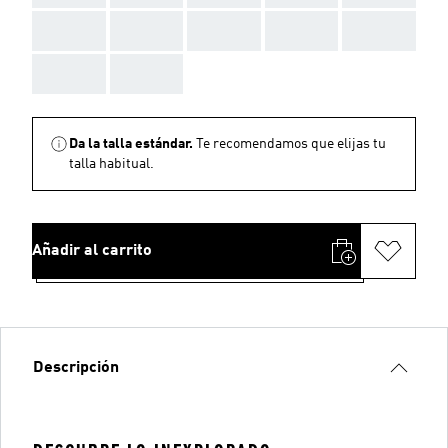
AAA
AAA
AAA
AAA
AAA
AAA
AAA
Da la talla estándar.
Te recomendamos que elijas tu
talla habitual.
Añadir al carrito
Descripción