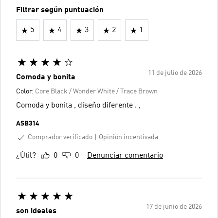
Filtrar según puntuación
5
4
3
2
1
11 de julio de 2026
Comoda y bonita
Color:
Core Black / Wonder White / Trace Brown
Comoda y bonita , diseño diferente . ,
ASB314
Comprador verificado
Opinión incentivada
¿Útil?
0
0
Denunciar comentario
17 de junio de 2026
son ideales