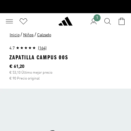
1
/
/
Inicio
Niños
Calzado
4.7
(164)
ZAPATILLA CAMPUS 00S
Precio actual
€ 61,20
€ 53,10 Último mejor precio
€ 90 Precio original