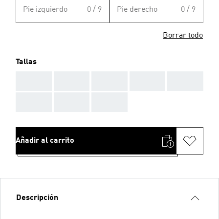
Pie izquierdo
0 / 9
Pie derecho
0 / 9
Borrar todo
Tallas
AAA
AAA
AAA
AAA
AAA
AAA
AAA
AAA
Añadir al carrito
Descripción