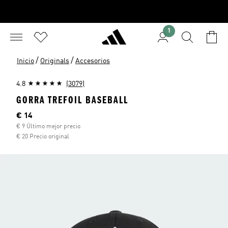
1
/
/
Inicio
Originals
Accesorios
4.8
(3079)
GORRA TREFOIL BASEBALL
Precio actual
€ 14
€ 9 Último mejor precio
€ 20 Precio original