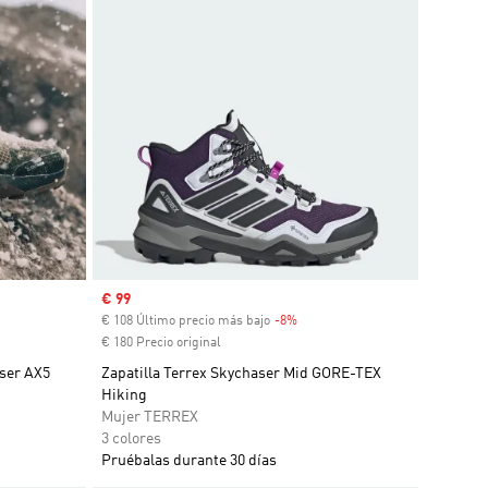
Precio de venta
€ 99
nto
€ 108 Último precio más bajo
-8%
Descuento
€ 180 Precio original
ser AX5
Zapatilla Terrex Skychaser Mid GORE-TEX
Hiking
Mujer TERREX
3 colores
Pruébalas durante 30 días