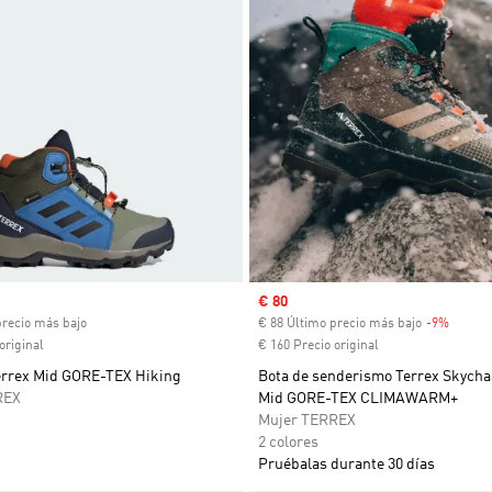
ual
Precio de venta
€ 80
precio más bajo
€ 88 Último precio más bajo
-9%
Descue
original
€ 160 Precio original
Terrex Mid GORE-TEX Hiking
Bota de senderismo Terrex Skycha
REX
Mid GORE-TEX CLIMAWARM+
Mujer TERREX
2 colores
Pruébalas durante 30 días