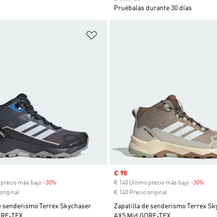
Pruébalas durante 30 días
sta de deseos
Añadir a la lista de deseos
venta
Precio de venta
€ 98
 precio más bajo
-30%
Descuento
€ 140 Último precio más bajo
-30%
Desc
original
€ 140 Precio original
de senderismo Terrex Skychaser
Zapatilla de senderismo Terrex Sk
ORE-TEX
AX5 Mid GORE-TEX