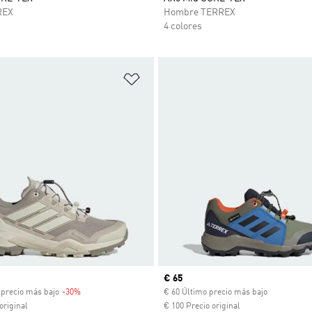
REX
Hombre TERREX
4 colores
sta de deseos
Añadir a la lista de deseos
venta
Precio actual
€ 65
 precio más bajo
-30%
Descuento
€ 60 Último precio más bajo
original
€ 100 Precio original