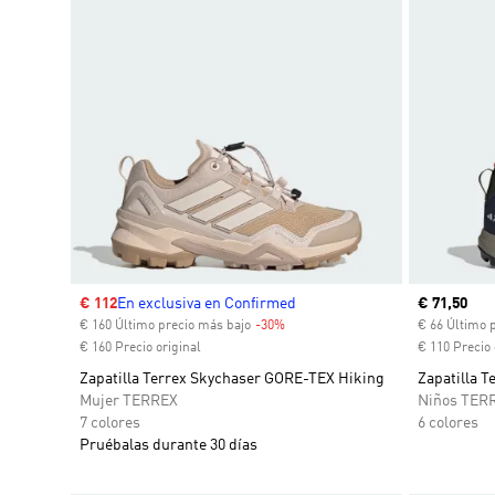
Precio de venta
€ 112
En exclusiva en Confirmed
Precio act
€ 71,50
€ 160 Último precio más bajo
-30%
Descuento
€ 66 Último 
€ 160 Precio original
€ 110 Precio 
Zapatilla Terrex Skychaser GORE-TEX Hiking
Zapatilla 
Mujer TERREX
Niños TER
7 colores
6 colores
Pruébalas durante 30 días