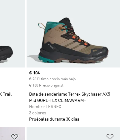
Precio actual
€ 104
€ 96 Último precio más bajo
€ 160 Precio original
 Trail
Bota de senderismo Terrex Skychaser AX5
Mid GORE-TEX CLIMAWARM+
Hombre TERREX
3 colores
Pruébalas durante 30 días
Añadir a la lista de deseos
Añadir a la