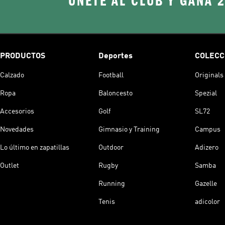
ÚNETE AL CLUB Y GANA 
PRODUCTOS
Deportes
COLECC
Calzado
Football
Originals
Ropa
Baloncesto
Spezial
Accesorios
Golf
SL72
Novedades
Gimnasio y Training
Campus
Lo último en zapatillas
Outdoor
Adizero
Outlet
Rugby
Samba
Running
Gazelle
Tenis
adicolor