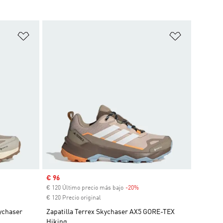
Añadir a la lista de deseos
Añadir a la
Precio de venta
€ 96
uento
€ 120 Último precio más bajo
-20%
Descuento
€ 120 Precio original
ychaser
Zapatilla Terrex Skychaser AX5 GORE-TEX
Hiking