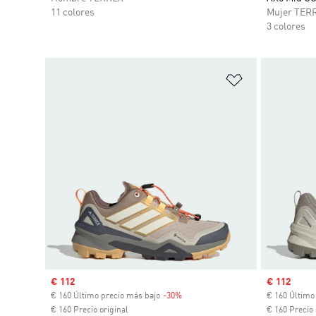
11 colores
Mujer TER
3 colores
Añadir a la li
Precio de venta
€ 112
Precio de 
€ 112
€ 160 Último precio más bajo
-30%
Descuento
€ 160 Último
€ 160 Precio original
€ 160 Precio 