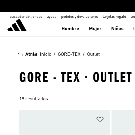
buscador de tiendas
ayuda
pedidos y devoluciones
tarjetas regalo
ún
Hombre
Mujer
Niños
Atrás
Inicio
GORE-TEX
Outlet
GORE - TEX · OUTLET
19 resultados
Añadir a la li