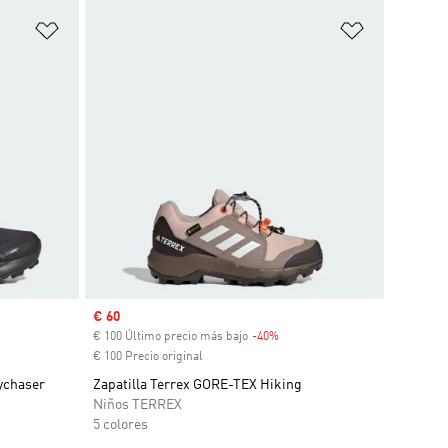
Añadir a la lista de deseos
Añadir a la
Precio de venta
€ 60
nto
€ 100 Último precio más bajo
-40%
Descuento
€ 100 Precio original
ychaser
Zapatilla Terrex GORE-TEX Hiking
Niños TERREX
5 colores