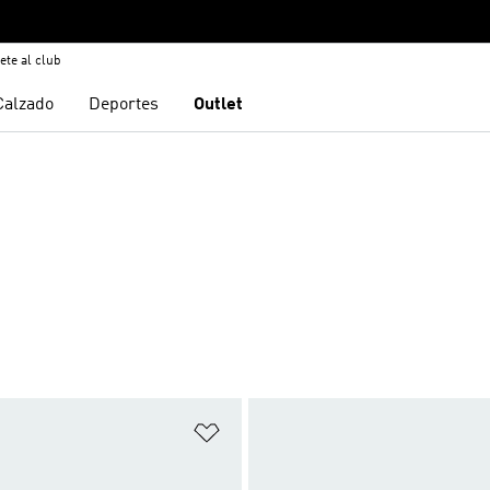
ete al club
Calzado
Deportes
Outlet
sta de deseos
Añadir a la lista de deseos