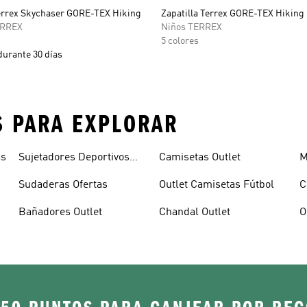
Terrex Skychaser GORE-TEX Hiking
Zapatilla Terrex GORE-TEX Hiking
ERREX
Niños TERREX
5 colores
durante 30 días
S PARA EXPLORAR
as
Sujetadores Deportivos
Camisetas Outlet
M
Ofertas
Sudaderas Ofertas
Outlet Camisetas Fútbol
C
Bañadores Outlet
Chandal Outlet
O