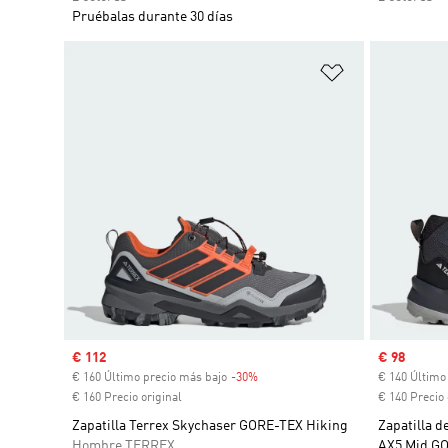
Pruébalas durante 30 días
Añadir a la li
Precio de venta
€ 112
Precio de 
€ 98
€ 160 Último precio más bajo
-30%
Descuento
€ 140 Último
€ 160 Precio original
€ 140 Precio 
Zapatilla Terrex Skychaser GORE-TEX Hiking
Zapatilla 
Hombre TERREX
AX5 Mid G