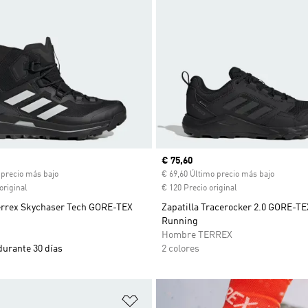
ual
Precio actual
€ 75,60
 precio más bajo
€ 69,60 Último precio más bajo
original
€ 120 Precio original
Terrex Skychaser Tech GORE-TEX
Zapatilla Tracerocker 2.0 GORE-TEX
Running
Hombre TERREX
durante 30 días
2 colores
sta de deseos
Añadir a la lista de deseos