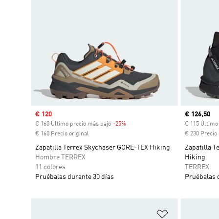
Precio de venta
€ 120
Precio act
€ 126,50
€ 160 Último precio más bajo
-25%
Descuento
€ 115 Último
€ 160 Precio original
€ 230 Precio 
Zapatilla Terrex Skychaser GORE-TEX Hiking
Zapatilla 
Hombre TERREX
Hiking
11 colores
TERREX
Pruébalas durante 30 días
Pruébalas 
Añadir a la li