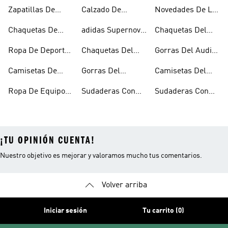
Deportes De
Deportes De
Mercedes-amg
Petronas F1 Team
Zapatillas De
Calzado De
Novedades De La
Motor
Motor Infantil
Petronas F1 Team
Deportes De
Deportes De
Colección De
Chaquetas De
adidas Supernova
Chaquetas Del
Motor
Motor Para
Deportes De
Deportes De
De Deportes De
Audi Revolut F1
Hombre
Motor
Ropa De Deportes
Chaquetas Del
Gorras Del Audi
Motor
Motor
Team
De Motor
Mercedes-amg
Revolut F1 Team
Camisetas De
Gorras Del
Camisetas Del
Petronas F1 Team
Deportes De
Mercedes-amg
Audi Revolut F1
Ropa De Equipos
Sudaderas Con
Sudaderas Con
Motor
Petronas F1 Team
Team
De Deportes De
Capucha Del
Capucha Del Audi
Revolut F1 Team
¡TU OPINIÓN CUENTA!
Nuestro objetivo es mejorar y valoramos mucho tus comentarios.
Volver arriba
Iniciar sesión
Tu carrito (0)