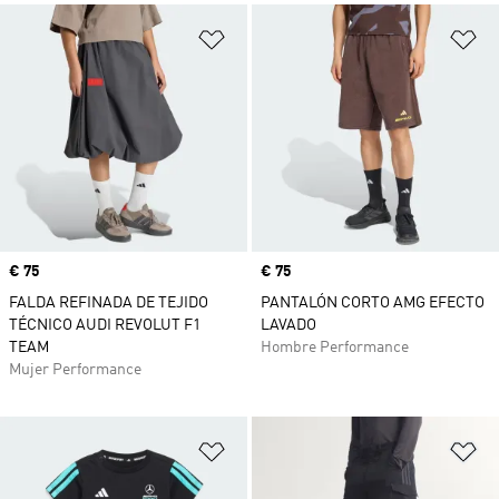
Añadir a la lista de deseos
Añ
Precio
€ 75
Precio
€ 75
FALDA REFINADA DE TEJIDO
PANTALÓN CORTO AMG EFECTO
TÉCNICO AUDI REVOLUT F1
LAVADO
TEAM
Hombre Performance
Mujer Performance
Añadir a la lista de deseos
Añ