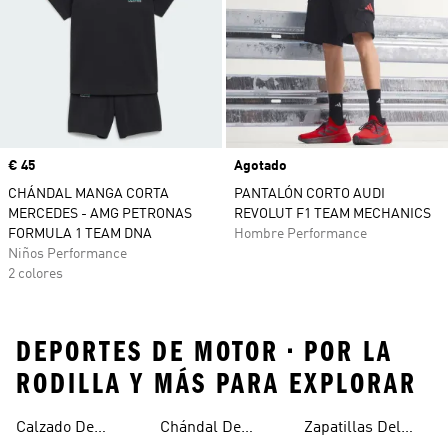
Precio
€ 45
Agotado
CHÁNDAL MANGA CORTA
PANTALÓN CORTO AUDI
MERCEDES - AMG PETRONAS
REVOLUT F1 TEAM MECHANICS
FORMULA 1 TEAM DNA
Hombre Performance
Niños Performance
2 colores
DEPORTES DE MOTOR • POR LA
RODILLA Y MÁS PARA EXPLORAR
Calzado De
Chándal De
Zapatillas Del
Motor
Mercedes-amg