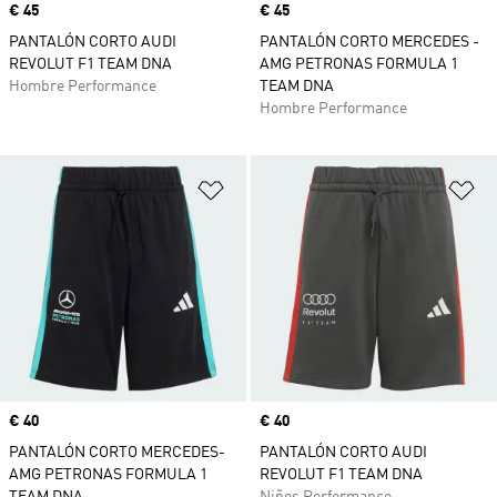
Precio
€ 45
Precio
€ 45
PANTALÓN CORTO AUDI
PANTALÓN CORTO MERCEDES -
REVOLUT F1 TEAM DNA
AMG PETRONAS FORMULA 1
Hombre Performance
TEAM DNA
Hombre Performance
Añadir a la lista de deseos
Añ
Precio
€ 40
Precio
€ 40
PANTALÓN CORTO MERCEDES-
PANTALÓN CORTO AUDI
AMG PETRONAS FORMULA 1
REVOLUT F1 TEAM DNA