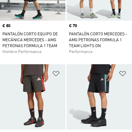
Precio
€ 80
Precio
€ 70
PANTALÓN CORTO EQUIPO DE
PANTALÓN CORTO MERCEDES -
MECÁNICA MERCEDES - AMG
AMG PETRONAS FORMULA 1
PETRONAS FORMULA 1 TEAM
TEAM LIGHTS ON
Hombre Performance
Performance
Añadir a la lista de deseos
Añ