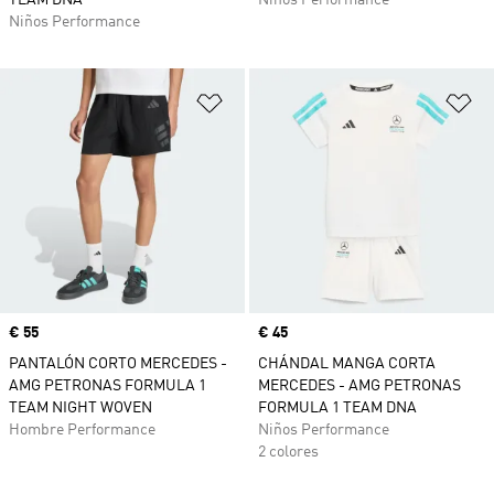
TEAM DNA
Niños Performance
Niños Performance
Añadir a la lista de deseos
Añ
Precio
€ 55
Precio
€ 45
PANTALÓN CORTO MERCEDES -
CHÁNDAL MANGA CORTA
AMG PETRONAS FORMULA 1
MERCEDES - AMG PETRONAS
TEAM NIGHT WOVEN
FORMULA 1 TEAM DNA
Hombre Performance
Niños Performance
2 colores