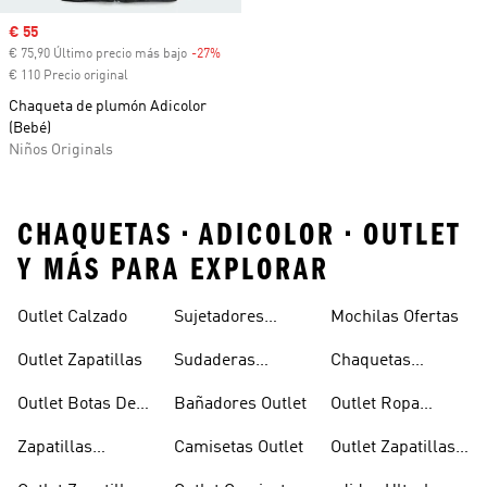
Precio de venta
€ 55
€ 75,90 Último precio más bajo
-27%
Descuento
€ 110 Precio original
Chaqueta de plumón Adicolor
(Bebé)
Niños Originals
CHAQUETAS • ADICOLOR • OUTLET
Y MÁS PARA EXPLORAR
Outlet Calzado
Sujetadores
Mochilas Ofertas
Deportivos
Outlet Zapatillas
Sudaderas
Chaquetas
Ofertas
Ofertas
Ofertas
Outlet Botas De
Bañadores Outlet
Outlet Ropa
Fútbol
Ciclismo
Zapatillas
Camisetas Outlet
Outlet Zapatillas
Running Ofertas
Trekking