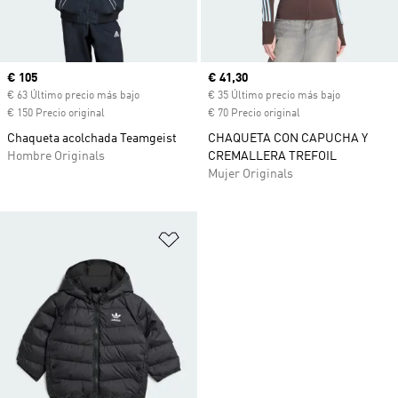
Precio actual
€ 105
Precio actual
€ 41,30
€ 63 Último precio más bajo
€ 35 Último precio más bajo
€ 150 Precio original
€ 70 Precio original
Chaqueta acolchada Teamgeist
CHAQUETA CON CAPUCHA Y
Hombre Originals
CREMALLERA TREFOIL
Mujer Originals
Añadir a la lista de deseos