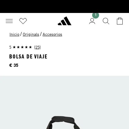
1
/
/
Inicio
Originals
Accesorios
5
(25)
BOLSA DE VIAJE
Precio
€ 35