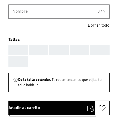
Nombre
0 / 9
Borrar todo
Tallas
AAA
AAA
AAA
AAA
AAA
AAA
Da la talla estándar.
Te recomendamos que elijas tu
talla habitual.
Añadir al carrito