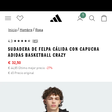
1
/
/
Inicio
Hombre
Ropa
4.3
(85)
SUDADERA DE FELPA CÁLIDA CON CAPUCHA
ADIDAS BASKETBALL CRAZY
Precio rebajado
€ 32,50
€ 44,85 Último mejor precio
-27%
Descuento
€ 65 Precio original