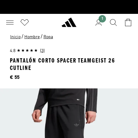
1
/
/
Inicio
Hombre
Ropa
4.8
(3)
PANTALÓN CORTO SPACER TEAMGEIST 26
CUTLINE
Precio
€ 55