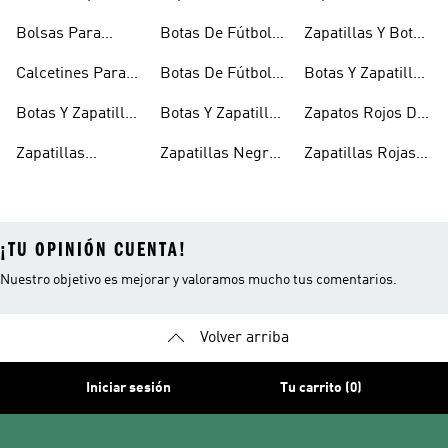
Niños
Para Niños
Cierre Adherente
Para Niñas Bebés
Bolsas Para
Botas De Fútbol
Zapatillas Y Botas
Niños
Niños
Para Niñas
De Bebé Y Niño
Calcetines Para
Botas De Fútbol
Botas Y Zapatillas
Niños
Para Niños
Para Niños
Botas Y Zapatillas
Botas Y Zapatillas
Zapatos Rojos De
Para Bebés
De Fútbol Para
Niña
Zapatillas
Zapatillas Negras
Zapatillas Rojas
Niños
Blancas Para
Para Niñas
Para Niños
¡TU OPINIÓN CUENTA!
Nuestro objetivo es mejorar y valoramos mucho tus comentarios.
Volver arriba
Iniciar sesión
Tu carrito (0)