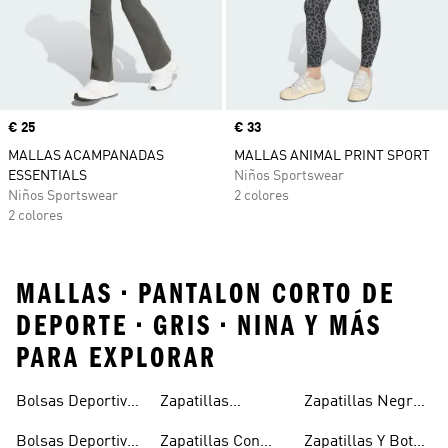
Precio
€ 25
Precio
€ 33
MALLAS ACAMPANADAS
MALLAS ANIMAL PRINT SPORT
ESSENTIALS
Niños Sportswear
Niños Sportswear
2 colores
2 colores
MALLAS • PANTALON CORTO DE
DEPORTE • GRIS • NINA Y MÁS
PARA EXPLORAR
Bolsas Deportivas
Zapatillas
Zapatillas Negras
Niñas
Para Niñas
Blancas Para
Para Niños
Bolsas Deportivas
Zapatillas Con
Zapatillas Y Botas