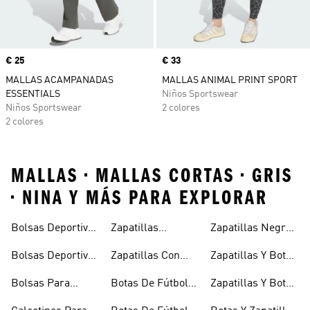
Precio
€ 25
Precio
€ 33
MALLAS ACAMPANADAS
MALLAS ANIMAL PRINT SPORT
ESSENTIALS
Niños Sportswear
Niños Sportswear
2 colores
2 colores
MALLAS • MALLAS CORTAS • GRIS
• NINA Y MÁS PARA EXPLORAR
Bolsas Deportivas
Zapatillas
Zapatillas Negras
Niñas
Para Niñas
Blancas Para
Para Niños
Bolsas Deportivas
Zapatillas Con
Zapatillas Y Botas
Niños
Para Niños
Cierre Adherente
Para Niñas Bebés
Bolsas Para
Botas De Fútbol
Zapatillas Y Botas
Niños
Niños
Para Niñas
De Bebé Y Niño