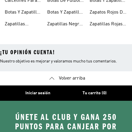
Calcetines Para
Botas De Fútbol
Botas Y Zapatillas
Niños
Para Niños
Para Niños
Botas Y Zapatillas
Botas Y Zapatillas
Zapatos Rojos De
Para Bebés
De Fútbol Para
Niña
Zapatillas
Zapatillas Negras
Zapatillas Rojas
Niños
Blancas Para
Para Niñas
Para Niños
¡TU OPINIÓN CUENTA!
Nuestro objetivo es mejorar y valoramos mucho tus comentarios.
Volver arriba
Iniciar sesión
Tu carrito (0)
ÚNETE AL CLUB Y GANA 250
PUNTOS PARA CANJEAR POR