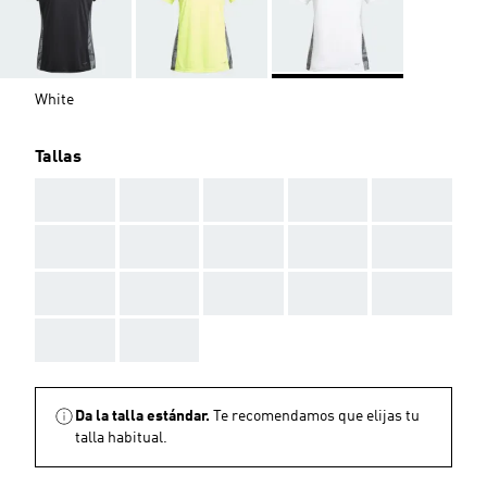
White
Tallas
AAA
AAA
AAA
AAA
AAA
AAA
AAA
AAA
AAA
AAA
AAA
AAA
AAA
AAA
AAA
AAA
AAA
Da la talla estándar.
Te recomendamos que elijas tu
talla habitual.