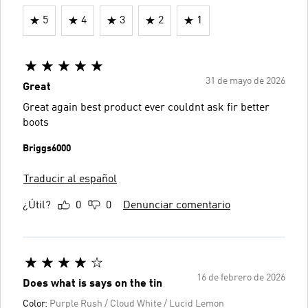
5
4
3
2
1
31 de mayo de 2026
Great
Great again best product ever couldnt ask fir better
boots
Briggs6000
Traducir al español
¿Útil?
0
0
Denunciar comentario
16 de febrero de 2026
Does what is says on the tin
Color:
Purple Rush / Cloud White / Lucid Lemon