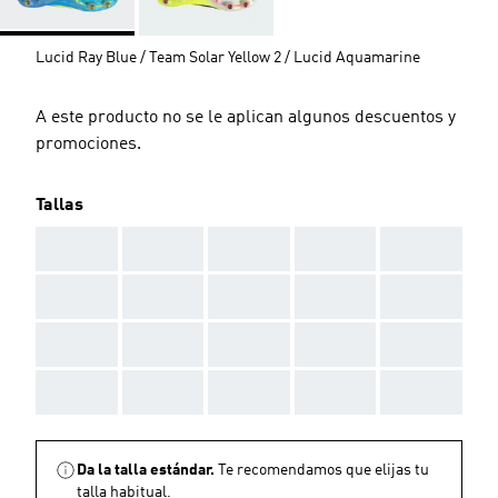
Lucid Ray Blue / Team Solar Yellow 2 / Lucid Aquamarine
A este producto no se le aplican algunos descuentos y
promociones.
Tallas
AAA
AAA
AAA
AAA
AAA
AAA
AAA
AAA
AAA
AAA
AAA
AAA
AAA
AAA
AAA
AAA
AAA
AAA
AAA
AAA
Da la talla estándar.
Te recomendamos que elijas tu
talla habitual.